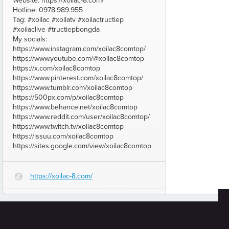
Website: https://xoilac-8.com/
Hotline: 0978.989.955
Tag: #xoilac #xoilatv #xoilactructiep
#xoilaclive #tructiepbongda
My socials:
https://www.instagram.com/xoilac8comtop/
https://www.youtube.com/@xoilac8comtop
https://x.com/xoilac8comtop
https://www.pinterest.com/xoilac8comtop/
https://www.tumblr.com/xoilac8comtop
https://500px.com/p/xoilac8comtop
https://www.behance.net/xoilac8comtop
https://www.reddit.com/user/xoilac8comtop/
https://www.twitch.tv/xoilac8comtop
https://issuu.com/xoilac8comtop
https://sites.google.com/view/xoilac8comtop
https://xoilac-8.com/
G