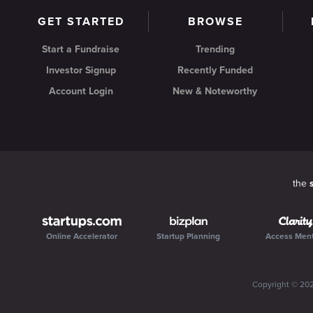
GET STARTED
BROWSE
Start a Fundraise
Trending
Investor Signup
Recently Funded
Account Login
New & Noteworthy
the
Online Accelerator
Startup Planning
Access Men
Copyright ©
20