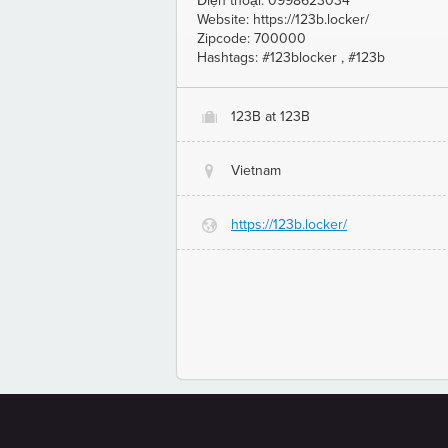
Điện thoại: 0998623034
Website: https://123b.locker/
Zipcode: 700000
Hashtags: #123blocker , #123b
123B at 123B
O
Vietnam
@
https://123b.locker/
G