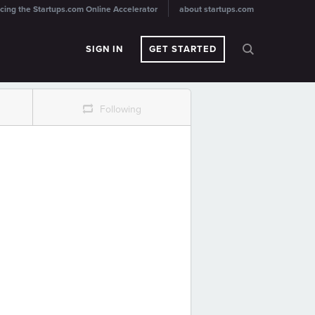
cing the Startups.com Online Accelerator
about startups.com
SIGN IN
GET STARTED
r
Following