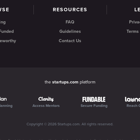
WSE
RESOURCES
L
ing
FAQ
Priva
 Funded
Guidelines
Terms 
eworthy
Contact Us
the
startups.com
platform
lanning
Access Mentors
Secure Funding
Reach 
Copyright ©
2026
Startups.com
. All rights reserved.