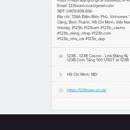
https://maps.app.goo.gl/SPVJjx8aLyE9P
Email: 123bsamcouk@gmail.com
SĐT: 0909.838.666
Địa chỉ: 726A Điện Biên Phủ, Vinhomes 
Cảng, Bình Thạnh, Hồ Chí Minh, Việt N
Hastag: #123b #123sam #123b_casino
#123b_dang_nhap #123b.com
#123b_nha_cai #123b_app
123B - 123B Casino - Link Đăng Ký
O
123B.Com Tặng 100 USDT at 123B
Hồ Chí Minh, MD
@
https://123bsam.co.uk/
G