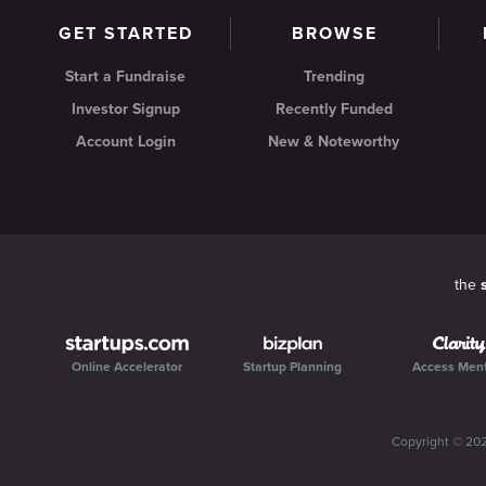
GET STARTED
BROWSE
Start a Fundraise
Trending
Investor Signup
Recently Funded
Account Login
New & Noteworthy
the
Online Accelerator
Startup Planning
Access Men
Copyright ©
20