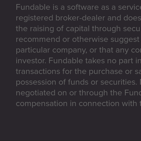
Fundable is a software as a servic
registered broker-dealer and does
the raising of capital through secu
recommend or otherwise suggest t
particular company, or that any co
investor. Fundable takes no part i
transactions for the purchase or sa
possession of funds or securities.
negotiated on or through the Fun
compensation in connection with t