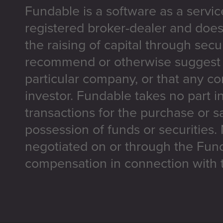
Fundable is a software as a servic
registered broker-dealer and does
the raising of capital through secu
recommend or otherwise suggest t
particular company, or that any co
investor. Fundable takes no part i
transactions for the purchase or sa
possession of funds or securities.
negotiated on or through the Fun
compensation in connection with t