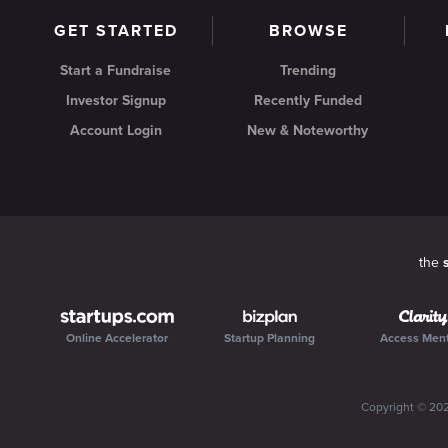
GET STARTED
BROWSE
Start a Fundraise
Trending
Investor Signup
Recently Funded
Account Login
New & Noteworthy
the
Online Accelerator
Startup Planning
Access Men
Copyright ©
20