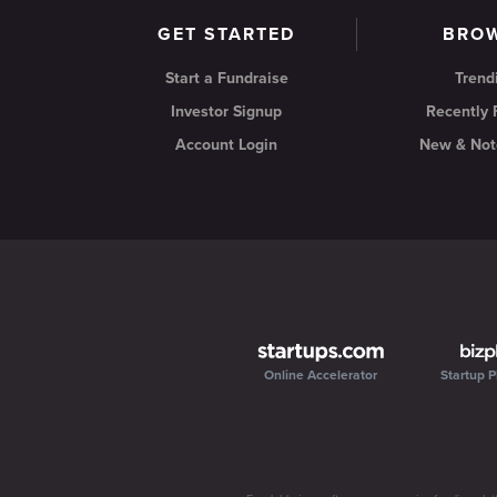
GET STARTED
BRO
Start a Fundraise
Trend
Investor Signup
Recently
Account Login
New & Not
Online Accelerator
Startup P