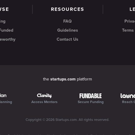
WSE
RESOURCES
L
ing
FAQ
Priva
 Funded
Guidelines
Terms 
eworthy
Contact Us
the
startups.com
platform
lanning
Access Mentors
Secure Funding
Reach 
Copyright ©
2026
Startups.com
. All rights reserved.