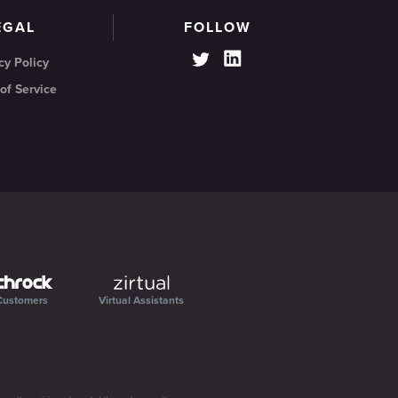
EGAL
FOLLOW
cy Policy
of Service
Customers
Virtual Assistants