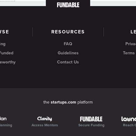
WSE
RESOURCES
L
ing
FAQ
Priva
 Funded
Guidelines
Terms 
eworthy
Contact Us
the
startups.com
platform
lanning
Access Mentors
Secure Funding
Reach 