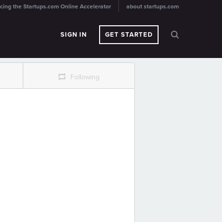
cing the Startups.com Online Accelerator
about startups.com
SIGN IN
GET STARTED
r
Following