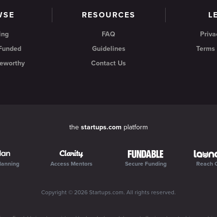
WSE
RESOURCES
L
ing
FAQ
Priva
 Funded
Guidelines
Terms 
eworthy
Contact Us
the
startups.com
platform
lanning
Access Mentors
Secure Funding
Reach 
Copyright ©
2026
Startups.com
. All rights reserved.