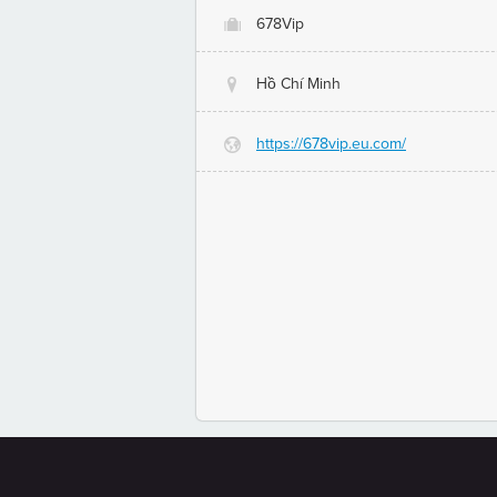
678Vip
O
Hồ Chí Minh
@
https://678vip.eu.com/
G