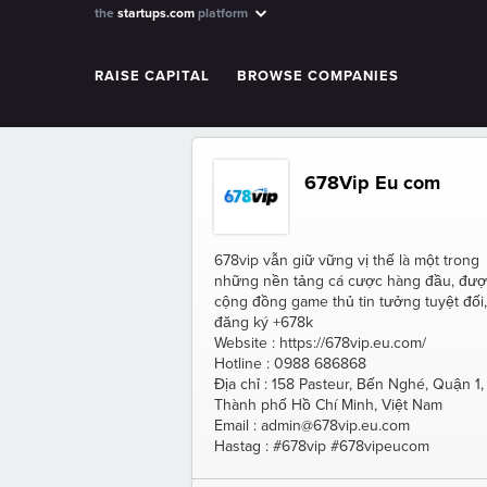
the
startups.com
platform
RAISE CAPITAL
BROWSE COMPANIES
678Vip Eu com
678vip vẫn giữ vững vị thế là một trong
những nền tảng cá cược hàng đầu, đư
cộng đồng game thủ tin tưởng tuyệt đối,
đăng ký +678k
Website : https://678vip.eu.com/
Hotline : 0988 686868
Địa chỉ : 158 Pasteur, Bến Nghé, Quận 1,
Thành phố Hồ Chí Minh, Việt Nam
Email : admin@678vip.eu.com
Hastag : #678vip #678vipeucom