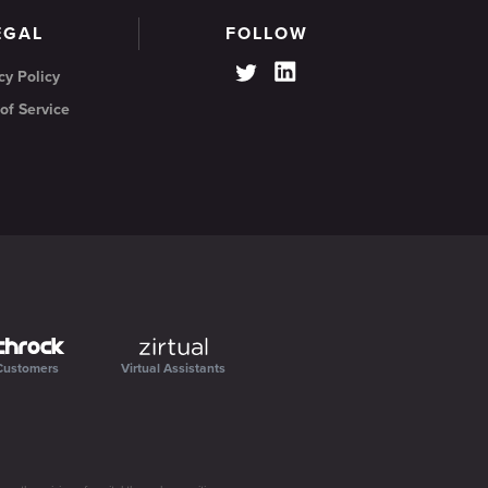
EGAL
FOLLOW
cy Policy
of Service
Customers
Virtual Assistants