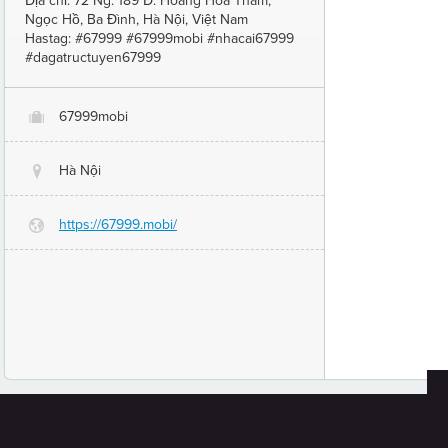
Địa chỉ: 72 Ng. 189 Đ. Hoàng Hoa Thám,
Ngọc Hồ, Ba Đình, Hà Nội, Việt Nam
Hastag: #67999 #67999mobi #nhacai67999
#dagatructuyen67999
67999mobi
O
Hà Nội
@
https://67999.mobi/
G