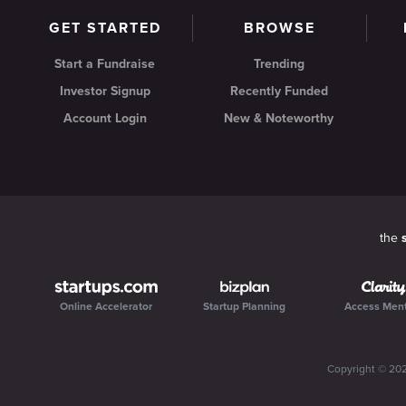
GET STARTED
BROWSE
Start a Fundraise
Trending
Investor Signup
Recently Funded
Account Login
New & Noteworthy
the
Online Accelerator
Startup Planning
Access Men
Copyright ©
20