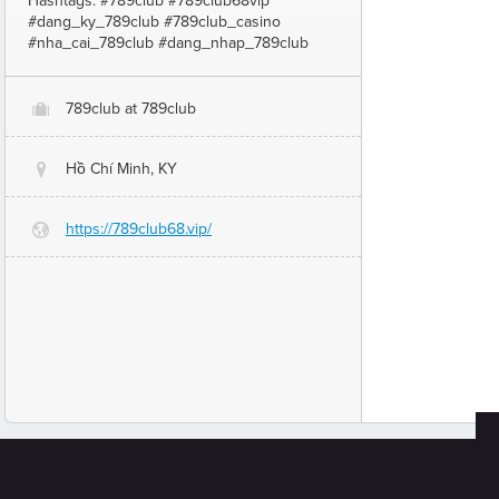
Hashtags: #789club #789club68vip
#dang_ky_789club #789club_casino
#nha_cai_789club #dang_nhap_789club
789club at 789club
O
Hồ Chí Minh, KY
@
https://789club68.vip/
G