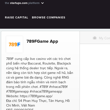
the
startups.com
platform
RAISE CAPITAL
BROWSE COMPANIES
O
My Co
789FGame App
789F cung cấp live casino với các trò chơi
phổ biến như Baccarat, Roulette, Blackjack
cùng hệ thống dealer trực tiếp. Ngoài ra,
nền tảng còn tích hợp slot game nổ hũ, bắn
cá và game bài đa dạng. Công nghệ RNG
đảm bảo tính ngẫu nhiên và minh bạch
trong mỗi phiên chơi. #789f #nhacai789f
#789fgameapp #nhacai789fgameapp
Website: https://789fgame.app/
Địa chỉ: 54 Phan Huy Thực, Tân Hưng, Hồ
Chí Minh, Việt Nam