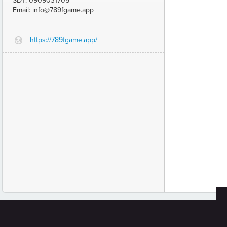
SĐT: 0909031705
Email: info@789fgame.app
https://789fgame.app/
G