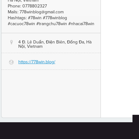
Hà Nội, Vietnam
Phone: 0778802327
Mails: 778winblog@gmail.com
Hashtags: #78win #778winblog
#cacuoc78win #trangchu78win #nhacai78win
4 Đ. Lê Duẩn, Điện Biên, Đống Đa, Hà
@
Nội, Vietnam
https://778win.blog/
G