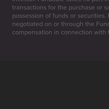
transactions for the purchase or sa
possession of funds or securities.
negotiated on or through the Fun
compensation in connection with t