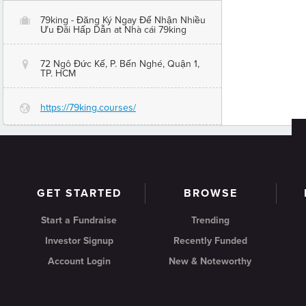
79king - Đăng Ký Ngay Để Nhận Nhiều
O
Ưu Đãi Hấp Dẫn at Nhà cái 79king
72 Ngô Đức Kế, P. Bến Nghé, Quận 1,
@
TP. HCM
https://79king.courses/
G
GET STARTED
BROWSE
Start a Fundraise
Trending
Investor Signup
Recently Funded
Account Login
New & Noteworthy