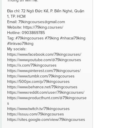
Thông tin liên hệ:
Địa chỉ: 72 Ngô Đức Kế, P. Bến Nghé, Quận
1, TP. HCM
Email: 79kingcourses@gmail.com
Website: https://79king.courses/
Hotline: 0903869785
Tag: #79kingcourses #79king #nhacai79king
#linkvao79king
My socials:
https://www.facebook.com/79kingcourses/
https://www.youtube.com/@79kingcourses
https://x.com/79kingcourses
https://www.pinterest.com/79kingcourses/
https://www.tumblr.com/79kingcourses
https://500px.com/p/79kingcourses
https://www.behance.net/79kingcourses
https://www.reddit.com/user/79kingcourses/
https://www.producthunt.com/@79kingcourse
s
https://www.twitch.tv/79kingcourses
https://issuu.com/79kingcourses
https://sites.google.com/view/79kingcourses