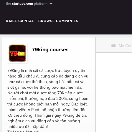
the
startups.com
platform
RAISE CAPITAL
BROWSE COMPANIES
O
My Co
79king courses
79King là nhà cái cá cược trực tuyến uy tín
hàng đầu châu Á, cung cấp đa dạng dịch vụ
như cá cược thể thao, sòng bài, bắn cá và
slot game, với hệ thống bảo mật hiện đại.
Người chơi mới được tặng 79K tiền cược
miễn phí, thưởng nạp đầu 200%, cùng hoàn
trả cược không giới hạn mỗi ngày. Đặc biệt,
thành viên VIP có thể nhận thưởng lên đến
7,9 triệu đồng. Tham gia ngay 79King để trải
nghiệm dịch vụ đẳng cấp và tận hưởng
nhiều ưu đãi hấp dẫn!