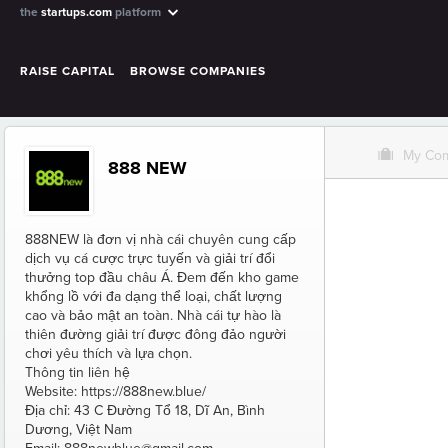
the
startups.com
platform
RAISE CAPITAL
BROWSE COMPANIES
O
My Co
888 NEW
888NEW là đơn vị nhà cái chuyên cung cấp
dịch vụ cá cược trực tuyến và giải trí đổi
thưởng top đầu châu Á. Đem đến kho game
khổng lồ với đa dạng thể loại, chất lượng
cao và bảo mật an toàn. Nhà cái tự hào là
thiên đường giải trí được đông đảo người
chơi yêu thích và lựa chọn.
Thông tin liên hệ
Website: https://888new.blue/
Địa chỉ: 43 C Đường Tổ 18, Dĩ An, Bình
Dương, Việt Nam