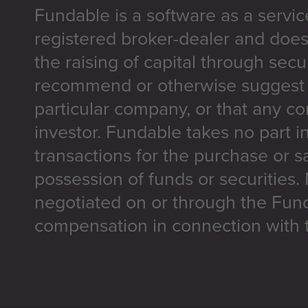
Fundable is a software as a servic
registered broker-dealer and does
the raising of capital through secu
recommend or otherwise suggest t
particular company, or that any co
investor. Fundable takes no part i
transactions for the purchase or sa
possession of funds or securities.
negotiated on or through the Fun
compensation in connection with t