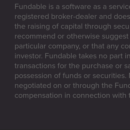
Fundable is a software as a servic
registered broker-dealer and does
the raising of capital through secu
recommend or otherwise suggest t
particular company, or that any co
investor. Fundable takes no part i
transactions for the purchase or sa
possession of funds or securities.
negotiated on or through the Fun
compensation in connection with t