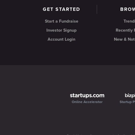
GET STARTED
BRO
Start a Fundraise
Trend
Investor Signup
Recently
Account Login
New & Not
Online Accelerator
Startup P