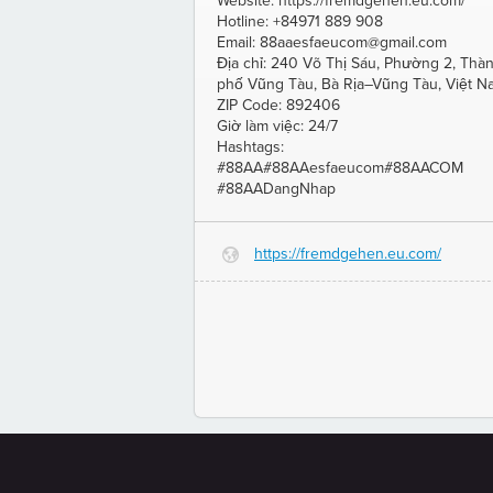
Website: https://fremdgehen.eu.com/
Hotline: +84971 889 908
Email: 88aaesfaeucom@gmail.com
Địa chỉ: 240 Võ Thị Sáu, Phường 2, Thà
phố Vũng Tàu, Bà Rịa–Vũng Tàu, Việt N
ZIP Code: 892406
Giờ làm việc: 24/7
Hashtags:
#88AA#88AAesfaeucom#88AACOM
#88AADangNhap
https://fremdgehen.eu.com/
G