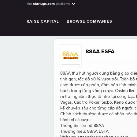
the
startups.com
platform
RAISE CAPITAL
BROWSE COMPANIES
88AA ESFA
88AA thu hút người dùng bằng giao diệ
tinh gọn, tốc độ xử lý vượt trội. Toàn bộ 
chơi được cấp phép, đảm bảo tính minh
bạch trong từng vòng cược. Casino live
ra trải nghiệm thực tế như tại sòng bạc 
Vegas. Các trò Poker, Sicbo, Keno được t
kế chuyên sâu cho từng cấp độ người c
Chính sách thưởng được cá nhân hóa t
hành vi cá cược.
Thông tin liên hệ 88AA
Thương hiệu: 88AA ESFA