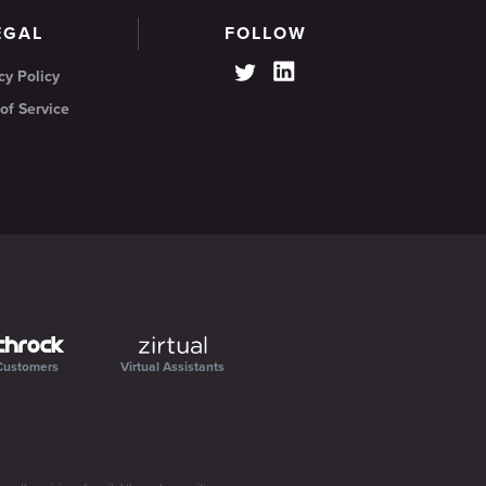
EGAL
FOLLOW
cy Policy
of Service
Customers
Virtual Assistants