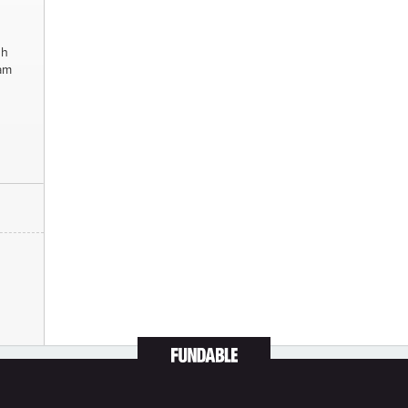
nh
am