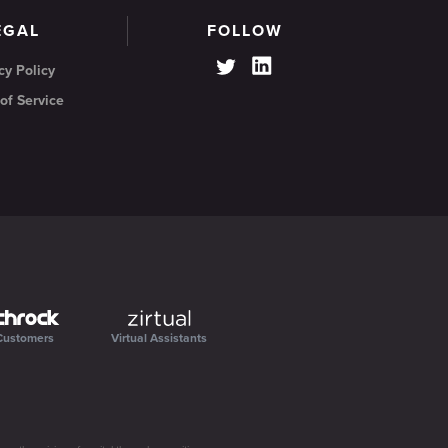
EGAL
FOLLOW
cy Policy
of Service
Customers
Virtual Assistants