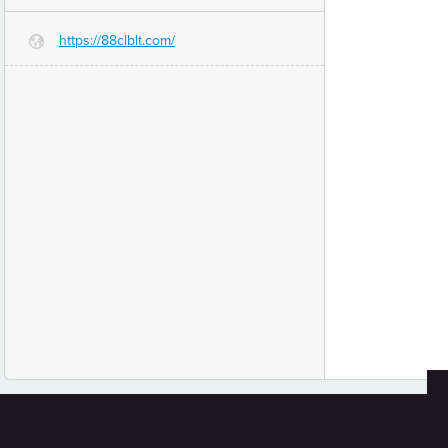
https://88clblt.com/
G