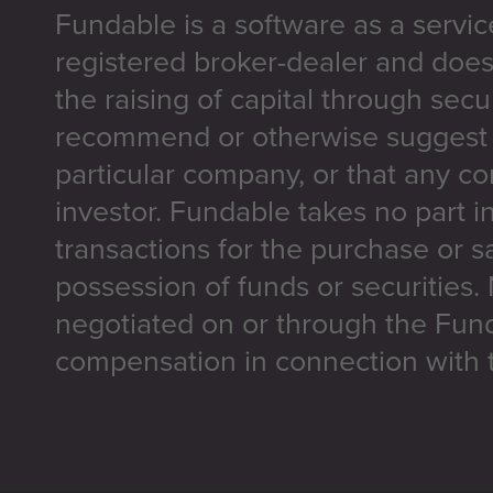
Fundable is a software as a servic
registered broker-dealer and does
the raising of capital through secu
recommend or otherwise suggest t
particular company, or that any co
investor. Fundable takes no part i
transactions for the purchase or sa
possession of funds or securities.
negotiated on or through the Fun
compensation in connection with t