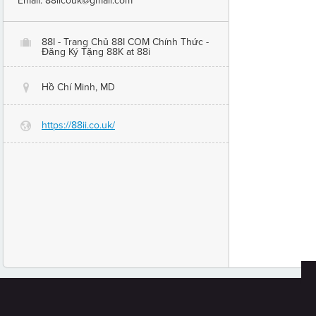
Email: 88iicouk@gmail.com
88I - Trang Chủ 88I COM Chính Thức -
O
Đăng Ký Tặng 88K at 88i
Hồ Chí Minh, MD
@
https://88ii.co.uk/
G