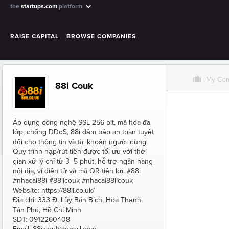
the
startups.com
platform
RAISE CAPITAL
BROWSE COMPANIES
O
My Co
88i Couk
Áp dụng công nghệ SSL 256-bit, mã hóa đa
lớp, chống DDoS, 88i đảm bảo an toàn tuyệt
đối cho thông tin và tài khoản người dùng.
Quy trình nạp/rút tiền được tối ưu với thời
gian xử lý chỉ từ 3–5 phút, hỗ trợ ngân hàng
nội địa, ví điện tử và mã QR tiện lợi. #88i
#nhacai88i #88iicouk #nhacai88iicouk
Website: https://88ii.co.uk/
Địa chỉ: 333 Đ. Lũy Bán Bích, Hòa Thạnh,
Tân Phú, Hồ Chí Minh
SĐT: 0912260408