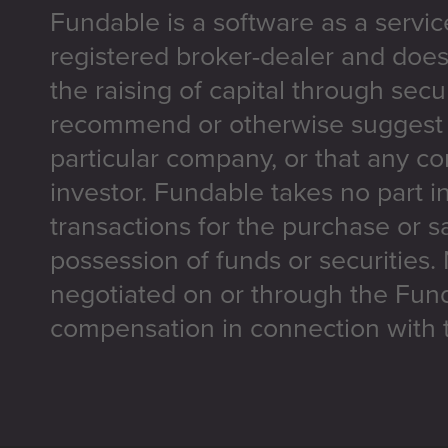
Fundable is a software as a servic
registered broker-dealer and does
the raising of capital through secu
recommend or otherwise suggest t
particular company, or that any co
investor. Fundable takes no part i
transactions for the purchase or sa
possession of funds or securities.
negotiated on or through the Fun
compensation in connection with t