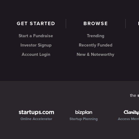
GET STARTED
BROWSE
Start a Fundraise
Trending
Investor Signup
Recently Funded
Account Login
New & Noteworthy
the
Online Accelerator
Startup Planning
Access Men