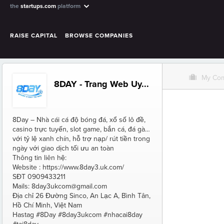
the
startups.com
platform
RAISE CAPITAL
BROWSE COMPANIES
O
My Co
8DAY - Trang Web Uy...
8Day – Nhà cái cá độ bóng đá, xổ số lô đề,
casino trực tuyến, slot game, bắn cá, đá gà…
với tỷ lệ xanh chín, hỗ trợ nạp/ rút tiền trong
ngày với giao dịch tối ưu an toàn
Thông tin liên hệ:
Website : https://www.8day3.uk.com/
SĐT 0909433211
Mails: 8day3ukcom@gmail.com
Địa chỉ 26 Đường Sinco, An Lạc A, Bình Tân,
Hồ Chí Minh, Việt Nam
Hastag #8Day #8day3ukcom #nhacai8day