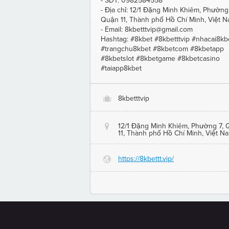
- SDT: 0982584558
- Địa chỉ: 12/1 Đặng Minh Khiêm, Phường 
Quận 11, Thành phố Hồ Chí Minh, Việt 
- Email: 8kbetttvip@gmail.com
Hashtag: #8kbet #8kbetttvip #nhacai8kb
#trangchu8kbet #8kbetcom #8kbetapp
#8kbetslot #8kbetgame #8kbetcasino
#taiapp8kbet
8kbetttvip
O
12/1 Đặng Minh Khiêm, Phường 7,
@
11, Thành phố Hồ Chí Minh, Việt N
https://8kbettt.vip/
G