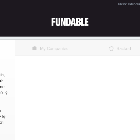
New: Introdu
O
%
My Companies
Backed
ín,
từ
ame
ử lý
n
 lệ
ơi