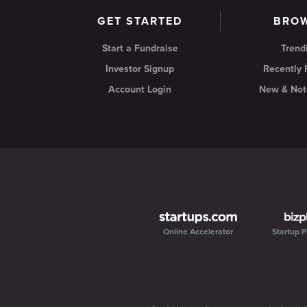
GET STARTED
BRO
Start a Fundraise
Trend
Investor Signup
Recently
Account Login
New & Not
Online Accelerator
Startup P