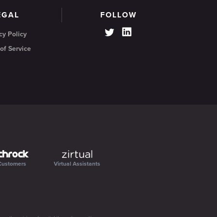
EGAL
FOLLOW
cy Policy
of Service
Customers
Virtual Assistants