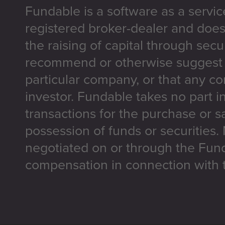
Fundable is a software as a servic
registered broker-dealer and does
the raising of capital through secu
recommend or otherwise suggest t
particular company, or that any co
investor. Fundable takes no part i
transactions for the purchase or sa
possession of funds or securities.
negotiated on or through the Fun
compensation in connection with t