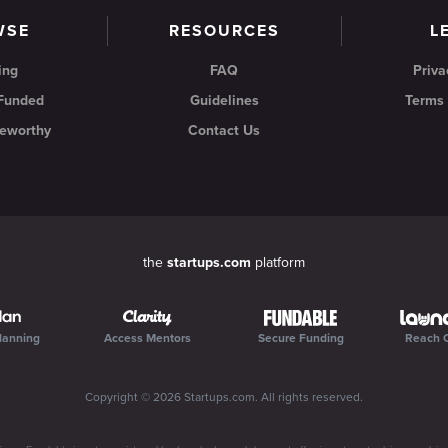
WSE
RESOURCES
L
ing
FAQ
Priva
 Funded
Guidelines
Terms 
eworthy
Contact Us
the
startups.com
platform
lanning
Access Mentors
Secure Funding
Reach 
Copyright ©
2026
Startups.com
. All rights reserved.