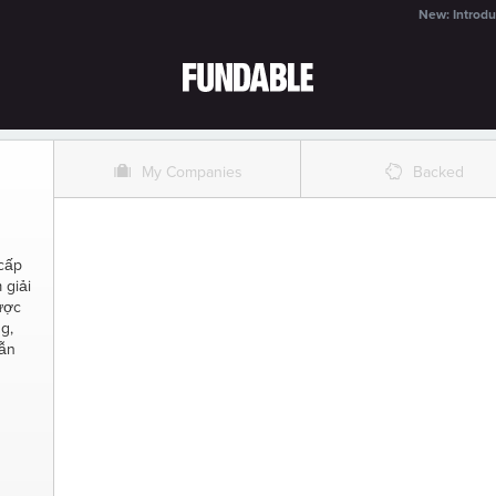
New: Introdu
O
%
My Companies
Backed
 cấp
 giải
cược
g,
dẫn