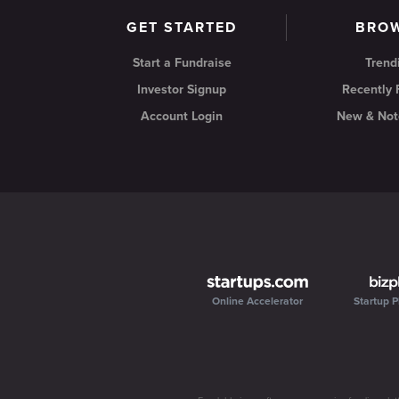
GET STARTED
BRO
Start a Fundraise
Trend
Investor Signup
Recently
Account Login
New & Not
Online Accelerator
Startup P