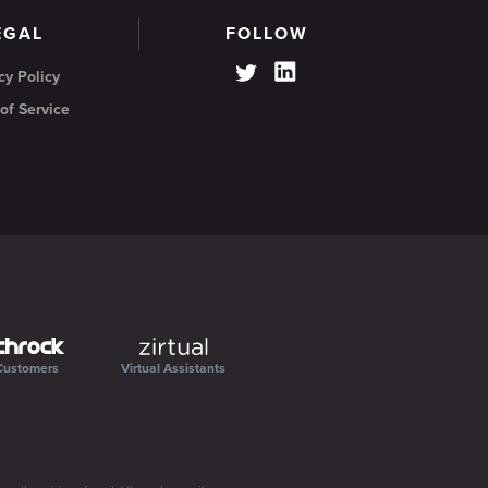
EGAL
FOLLOW
cy Policy
of Service
Customers
Virtual Assistants