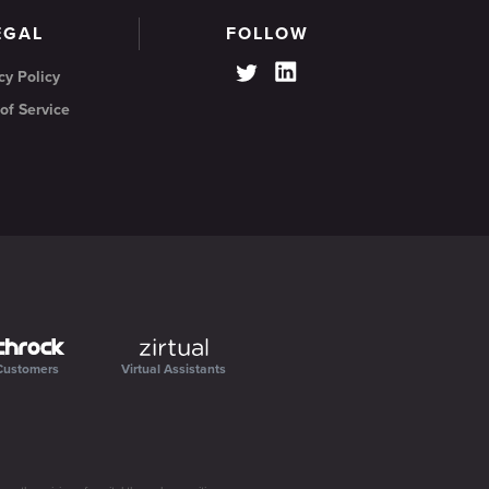
EGAL
FOLLOW
cy Policy
of Service
Customers
Virtual Assistants