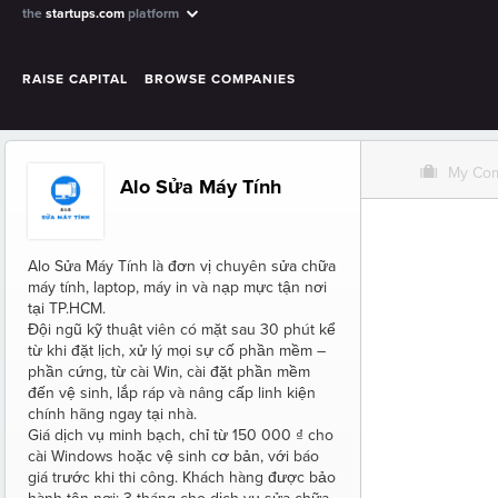
the
startups.com
platform
RAISE CAPITAL
BROWSE COMPANIES
O
My Co
Alo Sửa Máy Tính
Alo Sửa Máy Tính là đơn vị chuyên sửa chữa
máy tính, laptop, máy in và nạp mực tận nơi
tại TP.HCM.
Đội ngũ kỹ thuật viên có mặt sau 30 phút kể
từ khi đặt lịch, xử lý mọi sự cố phần mềm –
phần cứng, từ cài Win, cài đặt phần mềm
đến vệ sinh, lắp ráp và nâng cấp linh kiện
chính hãng ngay tại nhà.
Giá dịch vụ minh bạch, chỉ từ 150 000 ₫ cho
cài Windows hoặc vệ sinh cơ bản, với báo
giá trước khi thi công. Khách hàng được bảo