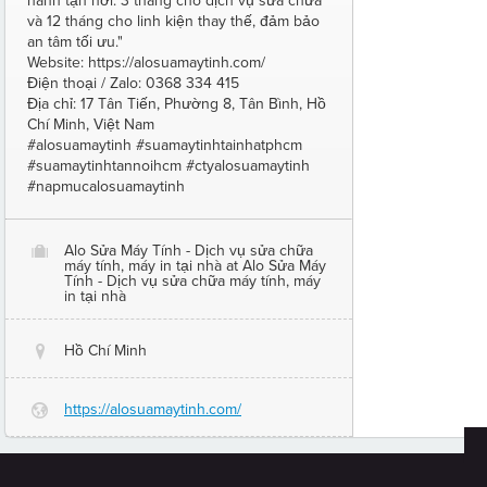
hành tận nơi: 3 tháng cho dịch vụ sửa chữa
và 12 tháng cho linh kiện thay thế, đảm bảo
an tâm tối ưu."
Website: https://alosuamaytinh.com/
Điện thoại / Zalo: 0368 334 415
Địa chỉ: 17 Tân Tiến, Phường 8, Tân Bình, Hồ
Chí Minh, Việt Nam
#alosuamaytinh #suamaytinhtainhatphcm
#suamaytinhtannoihcm #ctyalosuamaytinh
#napmucalosuamaytinh
Alo Sửa Máy Tính - Dịch vụ sửa chữa
O
máy tính, máy in tại nhà at Alo Sửa Máy
Tính - Dịch vụ sửa chữa máy tính, máy
in tại nhà
Hồ Chí Minh
@
https://alosuamaytinh.com/
G