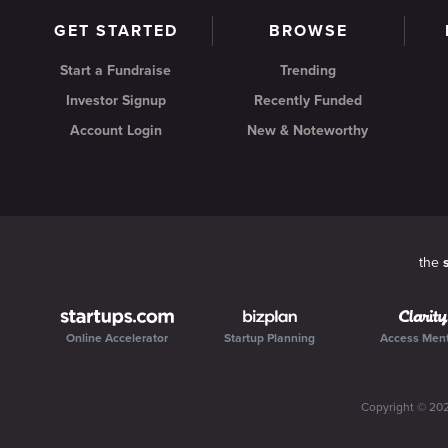
GET STARTED
BROWSE
Start a Fundraise
Trending
Investor Signup
Recently Funded
Account Login
New & Noteworthy
the
Online Accelerator
Startup Planning
Access Men
Copyright ©
20