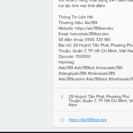
sóc khách hàng hoạt động 24/7 đảm bả
trợ tận tình mọi thời điểm.
Thông Tin Liên Hệ:
Thương hiệu: Alo789
Website: https://alo789bet.dev
Email: hotro@alo789bet.dev
Số điện thoại: 0935 720 961
Địa chỉ: 29 Huỳnh Tấn Phát, Phường Ph
Thuận, Quận 7, TP. Hồ Chí Minh, Việt N
Zipcode: 700000
Hashtag:
#alo789 #alo789bet #nhacaialo789
#dangkyalo789 #linkvaoalo789
#alo789casino #alo789slot #thethaoalo7
29 Huỳnh Tấn Phát, Phường Phú
@
Thuận, Quận 7, TP. Hồ Chí Minh, Vi
Nam
https://alo789bet.dev
G