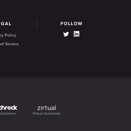
EGAL
FOLLOW
cy Policy
of Service
Customers
Virtual Assistants