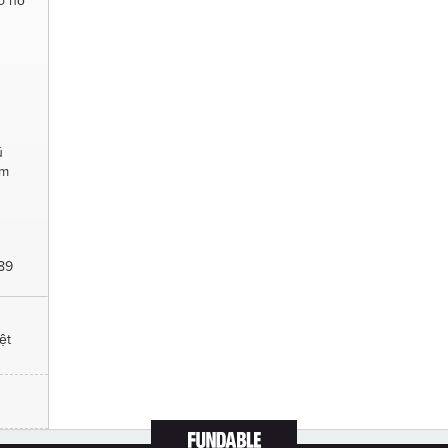
o hỗ
ú
am
89
ệt