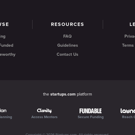
WSE
RESOURCES
L
ing
FAQ
Priva
 Funded
Guidelines
Terms 
eworthy
Contact Us
the
startups.com
platform
lanning
Access Mentors
Secure Funding
Reach 
Copyright ©
2026
Startups.com
. All rights reserved.