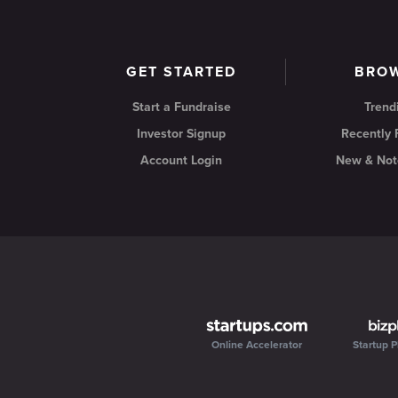
GET STARTED
BRO
Start a Fundraise
Trend
Investor Signup
Recently
Account Login
New & Not
Online Accelerator
Startup P