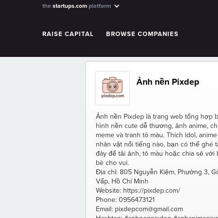
the
startups.com
platform
RAISE CAPITAL
BROWSE COMPANIES
Ảnh nền Pixdep
Ảnh nền Pixdep là trang web tổng hợp 
hình nền cute dễ thương, ảnh anime, chi
meme và tranh tô màu. Thích idol, anime
nhân vật nổi tiếng nào, bạn có thể ghé t
đây để tải ảnh, tô màu hoặc chia sẻ với
bè cho vui.
Địa chỉ: 805 Nguyễn Kiệm, Phường 3, G
Vấp, Hồ Chí Minh
Website: https://pixdep.com/
Phone: 0956473121
Email: pixdepcom@gmail.com