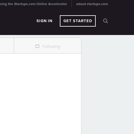
cing the Startups.com Online Accelerator
about startups.com
SIGN IN
GET STARTED
r
Following