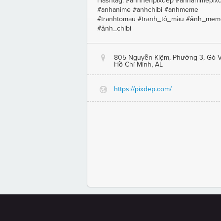
Hashtag: #anhnenpixdep #anhanimepix
#anhanime #anhchibi #anhmeme
#tranhtomau #tranh_tô_màu #ảnh_mem
#ảnh_chibi
805 Nguyễn Kiệm, Phường 3, Gò V
@
Hồ Chí Minh, AL
https://pixdep.com/
G