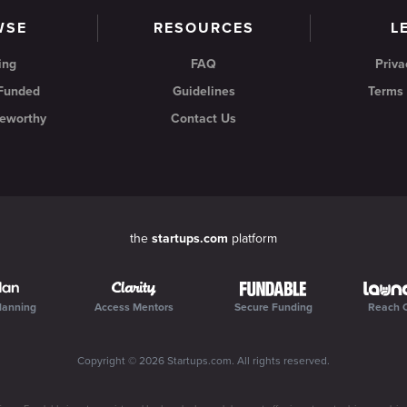
WSE
RESOURCES
L
ing
FAQ
Priva
 Funded
Guidelines
Terms 
eworthy
Contact Us
the
startups.com
platform
lanning
Access Mentors
Secure Funding
Reach 
Copyright ©
2026
Startups.com
. All rights reserved.