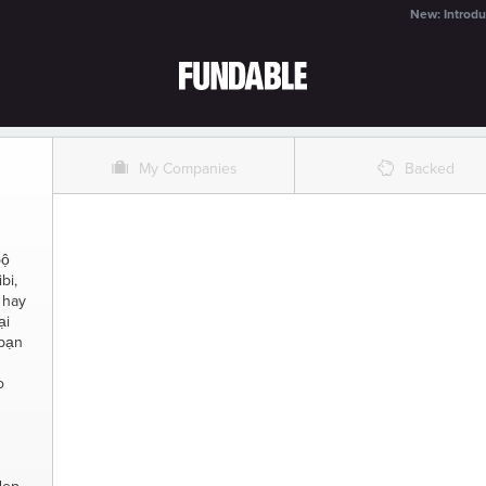
New: Introdu
O
%
My Companies
Backed
bộ
bi,
 hay
ại
 bạn
ò