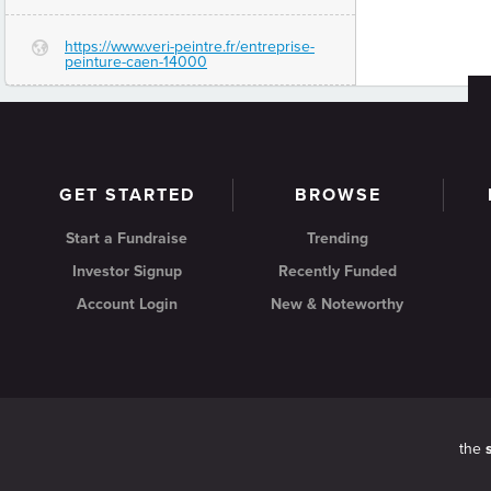
https://www.veri-peintre.fr/entreprise-
G
peinture-caen-14000
GET STARTED
BROWSE
Start a Fundraise
Trending
Investor Signup
Recently Funded
Account Login
New & Noteworthy
the