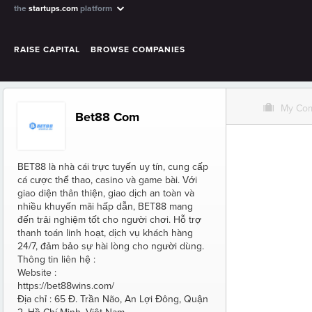
the
startups.com
platform
RAISE CAPITAL
BROWSE COMPANIES
O
My Co
Bet88 Com
BET88 là nhà cái trực tuyến uy tín, cung cấp
cá cược thể thao, casino và game bài. Với
giao diện thân thiện, giao dịch an toàn và
nhiều khuyến mãi hấp dẫn, BET88 mang
đến trải nghiệm tốt cho người chơi. Hỗ trợ
thanh toán linh hoạt, dịch vụ khách hàng
24/7, đảm bảo sự hài lòng cho người dùng.
Thông tin liên hệ :
Website :
https://bet88wins.com/
Địa chỉ : 65 Đ. Trần Não, An Lợi Đông, Quận