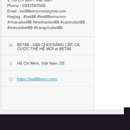
2, Hồ Chí Minh, Việt Nam
Phone : 0932567568
Email : bet88winscom@gmai.com
Hagtag : #bet88 #bet88winscom
#nhacaibet88 #thethaobet88 #casinobet88
#linkvaobet88 #trangchubet88
BET88 - SÂN CHƠI ĐẲNG CẤP, CÁ
O
CƯỢC THẾ HỆ MỚI at BET88
Hồ Chí Minh, Việt Nam, DE
@
https://bet88wins.com/
G