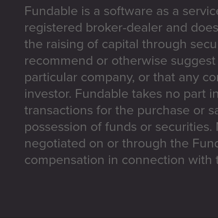
Fundable is a software as a servic
registered broker-dealer and does
the raising of capital through secu
recommend or otherwise suggest t
particular company, or that any co
investor. Fundable takes no part i
transactions for the purchase or sa
possession of funds or securities.
negotiated on or through the Fun
compensation in connection with t