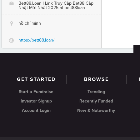
Bett88.Loan | Link Truy Cập Bet88 Cập
O
Nhật Mới Nhất 2025 at bett88loan
hồ chí minh
@
https://bett88.loan/
G
GET STARTED
BROWSE
Start a Fundraise
Trending
Investor Signup
Recently Funded
Account Login
New & Noteworthy