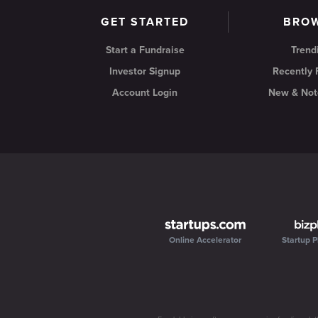
GET STARTED
BRO
Start a Fundraise
Trend
Investor Signup
Recently
Account Login
New & Not
Online Accelerator
Startup P