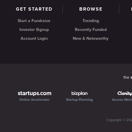
GET STARTED
BROWSE
Start a Fundraise
Trending
Investor Signup
Recently Funded
Account Login
New & Noteworthy
the
Online Accelerator
Startup Planning
Access Men
Copyright ©
20