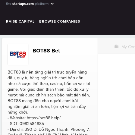
the
startups.com
platform
RAISE CAPITAL
BROWSE COMPANIES
O
My Co
BOT88 Bet
BOT88 là nền tảng giải trí trực tuyến hàng
đầu, quy tụ hàng nghìn trò chơi hấp dẫn
như cá cược thể thao, casino, bắn cá và slot
game. Với giao diện thân thiện, tốc độ xử lý
mượt mà cùng chính sách bảo mật tiên tiến,
BOT88 mang đến cho người chơi trải
nghiệm giải trí an toàn, tiện lợi và tràn đầy
hứng khởi.
- Website: https://bot88.help/
- SDT: 0982584885
- Địa chỉ: 390 Đ. Đỗ Ngọc Thạnh, Phường 7,