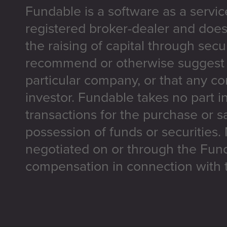
Fundable is a software as a servic
registered broker-dealer and does
the raising of capital through secu
recommend or otherwise suggest t
particular company, or that any co
investor. Fundable takes no part i
transactions for the purchase or sa
possession of funds or securities.
negotiated on or through the Fun
compensation in connection with t