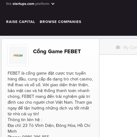
the
startups.com
platform
RAISE CAPITAL
BROWSE COMPANIES
O
My Co
Cổng Game FEBET
FEBET là cổng game đặt cược trực tuyến
hàng đầu, cung cấp đa dạng trò chơi casino,
thể thao và xổ số. Với giao diện thân thiện,
bảo mật cao và hệ thống thanh toán nhanh
chóng, FEBET mang đến trải nghiệm giải trí
đỉnh cao cho người chơi Việt Nam. Tham gia
ngay để tận hưởng những dịch vụ tốt nhất
từ nhà cái uy tín!
Thông tin liên hệ :
Địa chỉ: 23 Tô Vĩnh Diện, Đông Hòa, Hồ Chí
Minh