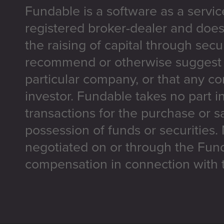
Fundable is a software as a servic
registered broker-dealer and does
the raising of capital through secu
recommend or otherwise suggest t
particular company, or that any co
investor. Fundable takes no part i
transactions for the purchase or sa
possession of funds or securities.
negotiated on or through the Fun
compensation in connection with t