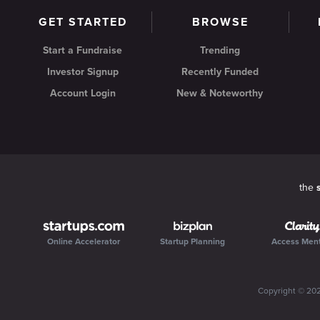
GET STARTED
BROWSE
Start a Fundraise
Trending
Investor Signup
Recently Funded
Account Login
New & Noteworthy
the
Online Accelerator
Startup Planning
Access Men
Copyright ©
20