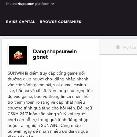
the
startups.com
platform
RAISE CAPITAL
BROWSE COMPANIES
O
My Co
Dangnhapsunwin
gbnet
SUNWIN là điểm truy cập cổng game đổi
thưởng giúp người chơi đăng nhập nhanh
vào các sảnh game bài, slot game, casino
live, bắn cá và xổ số. Nền tảng chú trọng tốc
độ vào game, bảo vệ thông tin cá nhân, hỗ
trợ thanh toán rõ ràng và cập nhật nhiều
chương trình quà tặng cho hội viên. Đội ngũ
CSKH 24/7 luôn sẵn sàng xử lý khi người
chơi cần hỗ trợ trong quá trình đăng nhập
hoặc trải nghiệm SUNWIN. Đăng nhập
Sunwin ngay để nhận nhiều ưu đãi và quà