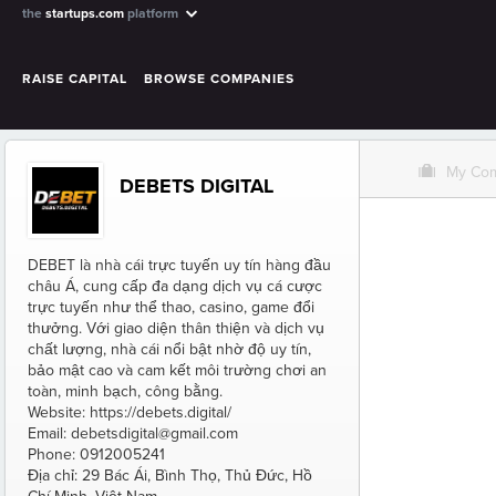
the
startups.com
platform
RAISE CAPITAL
BROWSE COMPANIES
O
My Co
DEBETS DIGITAL
DEBET là nhà cái trực tuyến uy tín hàng đầu
châu Á, cung cấp đa dạng dịch vụ cá cược
trực tuyến như thể thao, casino, game đổi
thưởng. Với giao diện thân thiện và dịch vụ
chất lượng, nhà cái nổi bật nhờ độ uy tín,
bảo mật cao và cam kết môi trường chơi an
toàn, minh bạch, công bằng.
Website: https://debets.digital/
Email: debetsdigital@gmail.com
Phone: 0912005241
Địa chỉ: 29 Bác Ái, Bình Thọ, Thủ Đức, Hồ