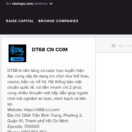
the
startups.com
platform
RAISE CAPITAL
BROWSE COMPANIES
O
My Co
DT68 CN COM
DT68 là nền tảng cá cược trực tuyến hiện
đại, cung cấp đa dạng trò chơi như thể thao,
casino, bắn cá, nổ hũ. Hệ thống bảo mật
chuẩn quốc tế, rút tiền nhanh chỉ 2 phút,
cùng nhiều khuyến mãi hấp dẫn giúp người
chơi trải nghiệm an toàn, minh bạch và tiện
lợi.
Website: https://dt68.cn.com/
Địa chỉ: 126A Trần Bình Trọng, Phường 2,
Quận 10, Thành phố Hồ Chí Minh
Zipcode: 700000