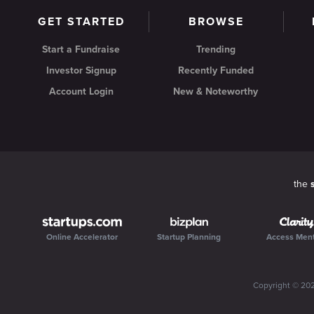
GET STARTED
BROWSE
Start a Fundraise
Trending
Investor Signup
Recently Funded
Account Login
New & Noteworthy
the
Online Accelerator
Startup Planning
Access Men
Copyright ©
20