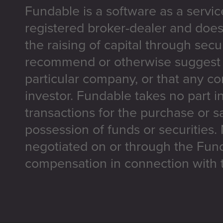
Fundable is a software as a servic
registered broker-dealer and does
the raising of capital through secu
recommend or otherwise suggest t
particular company, or that any co
investor. Fundable takes no part i
transactions for the purchase or sa
possession of funds or securities.
negotiated on or through the Fun
compensation in connection with t