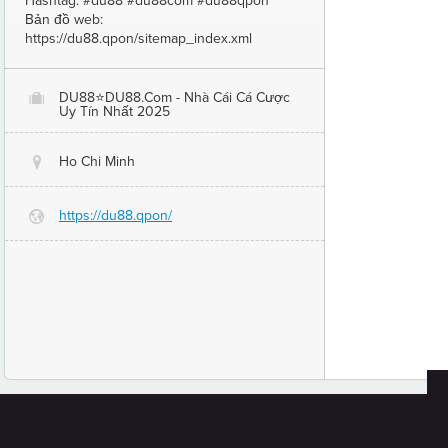
Hashtag: #du88 #du88com #du88qpon
Bản đồ web:
https://du88.qpon/sitemap_index.xml
DU88⭐️DU88.Com - Nhà Cái Cá Cược
O
Uy Tín Nhất 2025
Ho Chi Minh
@
https://du88.qpon/
G