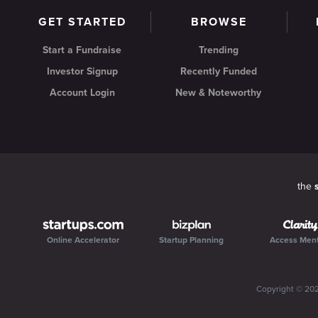
GET STARTED
BROWSE
Start a Fundraise
Trending
Investor Signup
Recently Funded
Account Login
New & Noteworthy
the
Online Accelerator
Startup Planning
Access Men
Copyright ©
20