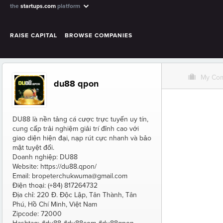
the
startups.com
platform
RAISE CAPITAL
BROWSE COMPANIES
O
My Co
du88 qpon
DU88 là nền tảng cá cược trực tuyến uy tín,
cung cấp trải nghiệm giải trí đỉnh cao với
giao diện hiện đại, nạp rút cực nhanh và bảo
mật tuyệt đối.
Doanh nghiệp: DU88
Website: https://du88.qpon/
Email: bropeterchukwuma@gmail.com
Điện thoại: (+84) 817264732
Địa chỉ: 220 Đ. Độc Lập, Tân Thành, Tân
Phú, Hồ Chí Minh, Việt Nam
Zipcode: 72000