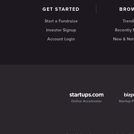
GET STARTED
BRO
Start a Fundraise
Trend
Investor Signup
Recently
Account Login
New & Not
Online Accelerator
Startup P