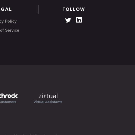
EGAL
FOLLOW
cy Policy
of Service
Customers
Virtual Assistants