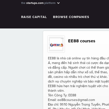
the
startups.com
platform
RAISE CAPITAL
BROWSE COMPANIES
EE88 courses
EE88 là nhà cái online uy tín hàng đầu 
Á, mang đến hệ sinh thái cá cược đa dạ
và đẳng cấp. Người chơi có thể tham gi
sản phẩm hấp dẫn như xổ số, thể thao, 
đề, casino và nhiều trò chơi thú vị khác.
dịch vụ chuyên nghiệp và bảo mật tuyệt 
EE88 hứa hẹn trải nghiệm tuyệt vời cho
thành viên.
Tên Công Ty: EE88
Email: ee88courses@gmail.com
Địa chỉ: 91/10 Nguyễn Trọng Tuyển, Ph