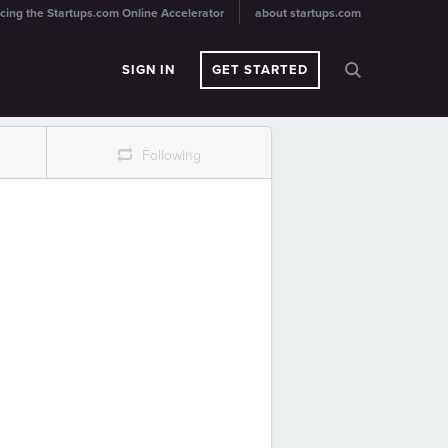
cing the Startups.com Online Accelerator
about startups.com
SIGN IN
GET STARTED
r
Following