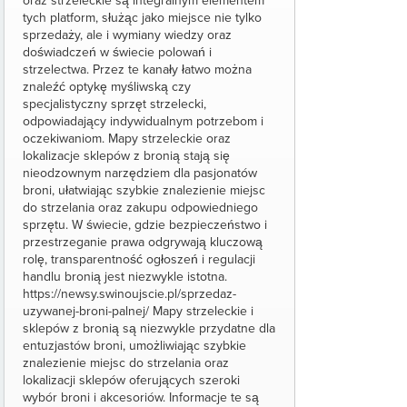
oraz strzeleckie są integralnym elementem
tych platform, służąc jako miejsce nie tylko
sprzedaży, ale i wymiany wiedzy oraz
doświadczeń w świecie polowań i
strzelectwa. Przez te kanały łatwo można
znaleźć optykę myśliwską czy
specjalistyczny sprzęt strzelecki,
odpowiadający indywidualnym potrzebom i
oczekiwaniom. Mapy strzeleckie oraz
lokalizacje sklepów z bronią stają się
nieodzownym narzędziem dla pasjonatów
broni, ułatwiając szybkie znalezienie miejsc
do strzelania oraz zakupu odpowiedniego
sprzętu. W świecie, gdzie bezpieczeństwo i
przestrzeganie prawa odgrywają kluczową
rolę, transparentność ogłoszeń i regulacji
handlu bronią jest niezwykle istotna.
https://newsy.swinoujscie.pl/sprzedaz-
uzywanej-broni-palnej/ Mapy strzeleckie i
sklepów z bronią są niezwykle przydatne dla
entuzjastów broni, umożliwiając szybkie
znalezienie miejsc do strzelania oraz
lokalizacji sklepów oferujących szeroki
wybór broni i akcesoriów. Informacje te są