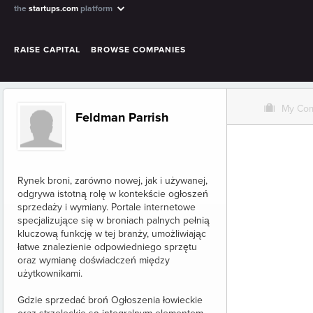
the
startups.com
platform
RAISE CAPITAL
BROWSE COMPANIES
O
My Co
Feldman Parrish
Rynek broni, zarówno nowej, jak i używanej,
odgrywa istotną rolę w kontekście ogłoszeń
sprzedaży i wymiany. Portale internetowe
specjalizujące się w broniach palnych pełnią
kluczową funkcję w tej branży, umożliwiając
łatwe znalezienie odpowiedniego sprzętu
oraz wymianę doświadczeń między
użytkownikami.
Gdzie sprzedać broń Ogłoszenia łowieckie