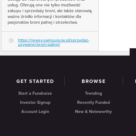
usług. Oferują one nie tylko możliwość
zakupu i sprzedaży broni, ale także stanowią
ważne źródło informacji i kontaktów dla
pasjonatów broni palnej i strzelectwa.
https://newsy.swinoujscie.pl/sprzedaz-
G
uzywanej-broni-palnej/
GET STARTED
BROWSE
Start a Fundraise
Trending
Investor Signup
Recently Funded
Account Login
New & Noteworthy