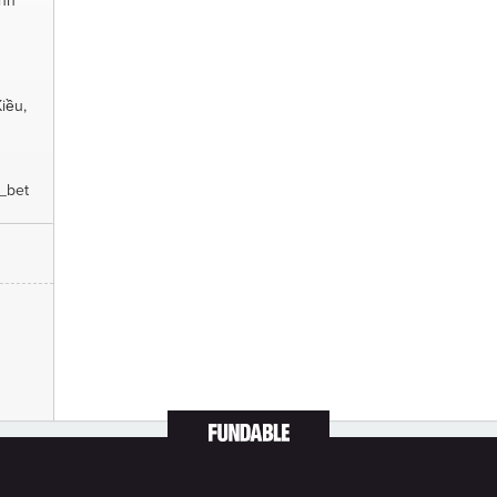
inh
iều,
8_bet