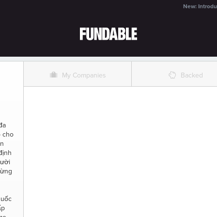
New: Introdu
O
%
My Companies
Backed
đa
p cho
ân
định
gười
từng
quốc
ấp