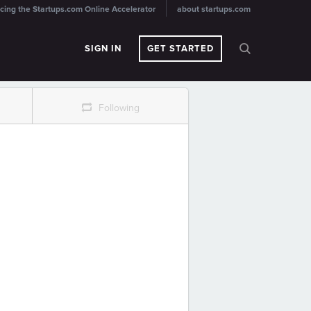
cing the Startups.com Online Accelerator
about startups.com
SIGN IN
GET STARTED
r
Following