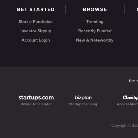
GET STARTED
BROWSE
Start a Fundraise
Trending
Investor Signup
Recently Funded
Account Login
New & Noteworthy
the
Online Accelerator
Startup Planning
Access Men
Copyright ©
20