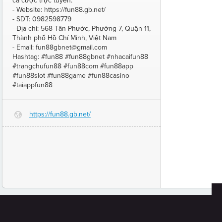
cá cược trực tuyến.
- Website: https://fun88.gb.net/
- SDT: 0982598779
- Địa chỉ: 568 Tân Phước, Phường 7, Quận 11,
Thành phố Hồ Chí Minh, Việt Nam
- Email: fun88gbnet@gmail.com
Hashtag: #fun88 #fun88gbnet #nhacaifun88
#trangchufun88 #fun88com #fun88app
#fun88slot #fun88game #fun88casino
#taiappfun88
https://fun88.gb.net/
G