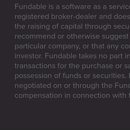
Fundable is a software as a servic
registered broker-dealer and does
the raising of capital through secu
recommend or otherwise suggest t
particular company, or that any co
investor. Fundable takes no part i
transactions for the purchase or sa
possession of funds or securities.
negotiated on or through the Fun
compensation in connection with t